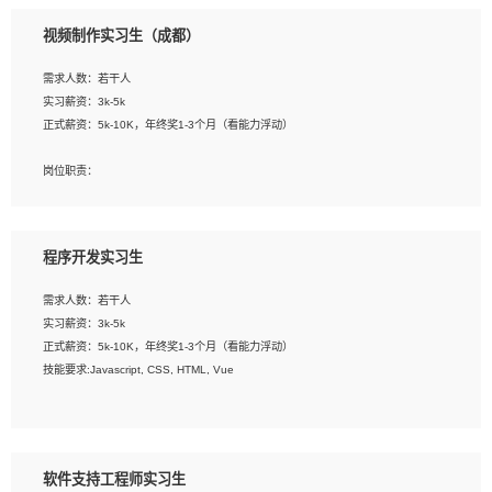
3、配合平面设计师完成项目最终的整体汇报方案；参与项目例会，项目完工总结报
视频制作实习生（成都）
告，设计项目文件管理和资料库维护；
4、 创新设计表现形式，优化流程、提高设计工作效率；
需求人数：若干人
5、 设计内容包括但不限于：展厅/博物馆/展馆的规划与空间设计，人机界面设计，
实习薪资：3k-5k
标志及吉祥物设计，效果图后期处理等。
正式薪资：5k-10K，年终奖1-3个月（看能力浮动）
岗位要求：
岗位职责：
1、艺术设计类相关专业；
1、各类企业宣传片视频的剪辑和片头片尾包装；
2、热爱展览展示设计工作，熟悉行业动向，设计专业知识和产品专业知识；
2、广告片的后期剪辑与整体特效合成；
3、具有良好的人际沟通、准确判断客户需求并执行的能力、较强的团队合作能力和
3、特效及动画制作并了解后期合成软件。
服务意识。
程序开发实习生
岗位要求：
需求人数：若干人
1、热爱影视，责任心强，有强烈的兴趣和后期制作的主观能动性；
实习薪资：3k-5k
2、熟练使用After Effect、Photo Shop、熟练掌握视频剪辑和特效包装软件；
正式薪资：5k-10K，年终奖1-3个月（看能力浮动）
3、能对影片后期进行整体调色控制，具备一定审美感；
技能要求:Javascript, CSS, HTML, Vue
4、在剪辑上会思考，有一定编导思维；
5、踏实， 勤奋，愿意在工作中不断学习，提高自我；
工作职责：
6、能与同事友好相处。
1. 负责公司的前端项目的开发;
2. 负责公司已有项目的维护及迭代;
软件支持工程师实习生