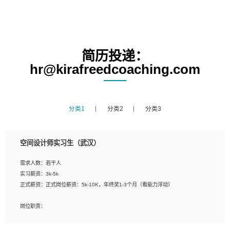
简历投递：
hr@kirafreedcoaching.com
分类1
分类2
分类3
空间设计师实习生（武汉）
需求人数：若干人
实习薪资：3k-5k
正式薪资：正式岗位薪资：5k-10K，年终奖1-3个月（看能力浮动）
岗位职责：
1、 沟通客户需求，分析其实施的可行性，辅助项目经理完成展示策划、设计；
2、 把握设计时间节点，控制设计进度，完成展示设计任务；