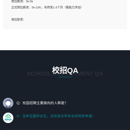
岗位薪资：3k-5k
标志及吉祥物设计，效果图后期处理等。
正式岗位薪资：5k-10K，年终奖1-3个月（看能力浮动）
岗位要求：
岗位职责：
1、艺术设计类相关专业；（其中需求分析顾问不限专业）
1、完成主要工作：项目解决方案策划与编写，项目投标方案编写、项目申报方案编
2、热爱展览展示设计工作，熟悉行业动向，设计专业知识和产品专业知识；
写；
3、具有良好的人际沟通、准确判断客户需求并执行的能力、较强的团队合作能力和
2、人才队伍建设：完善SPL人才沉淀，积聚力量，为公司各省项目打单提供全面支
服务意识。
撑。
任职要求：
1. 熟悉 Javascript, CSS, HTML, Vue, Git;
校招QA
2. 熟悉 前端常用框架, 能独立完成设计给予的 UI 效果;
SCHOOL RECRUITMENT QA
3. 有良好的代码习惯, 低级错误出现频率低;
4. 具备优秀的沟通和协调能力，能承受比较大的工作压力;
5. 自我驱动力强, 能自主学习新知识新技术, 并具有较强的自学能力;
6. 了解前端设计及后端开发, 可快速和同事对接工作;
7. 了解或熟悉 WebGL 及相关框架优先。
Q：校园招聘主要面向的人群是？
（岗位人员专职于行业应用解决方案、项目申报方案、投标方案的策划编写）
A：当年应届毕业生，也欢迎次年毕业的同学申请；