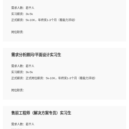
工作要求:
需求人数：若干人
1. 熟悉 Javascript, CSS, HTML, Vue, Git;
实习薪资：3k-5k
2. 熟悉前端常用框架, 能独立完成设计给予的 UI 效果;
正式薪资：5k-10K，年终奖1-3个月（看能力浮动）
3. 有良好的代码习惯, 低级错误出现频率低;
4. 具备优秀的沟通和协调能力，能承受比较大的工作压力;
岗位职责:
5. 自我驱动力强, 能自主学习新知识新技术, 并具有较强的自学能力;
1. 为企业客户提供软件技术服务。包括安装、升级、配置、调优、故障诊断等工
6. 了解前端设计及后端开发, 可快速和同事对接工作;
作；
7. 了解或熟悉 WebGL 及相关框架优先。
2. 在此基础上，并能为客户提供客户化技术支持方案，提升软件使用效率与价值。
需求分析顾问/平面设计实习生
任职要求:
需求人数：若干人
1. 计算机专业相关背景；
实习薪资：3k-5k
2. 自我学习和动手能力强，对操作系统、数据库有一定基础和兴趣；
正式薪资：正式岗位薪资：5k-10K，年终奖1-3个月（看能力浮动）
3.沟通能力强、有基础客户服务意识。
岗位职责：
1、 沟通客户需求，分析其实施的可行性，辅助项目经理完成展示策划、设计；
2、 把握设计时间节点，控制设计进度，完成展示设计任务；
3、配合平面设计师完成项目最终的整体汇报方案；参与项目例会，项目完工总结报
售前工程师（解决方案专员）实习生
告，设计项目文件管理和资料库维护；
4、 创新设计表现形式，优化流程、提高设计工作效率；
需求人数：若干人
5、 设计内容包括但不限于：展厅/博物馆/展馆的规划与空间设计，人机界面设计，