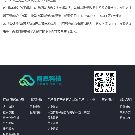
1、3年以上运营或解决方案的工作经验。
2、具备良好的逻辑能力、沟通能力和文字处理能力，能够从海量数据中发现关键特征，可独立提
出完整的优化方案,并推动方案执行达成结果；熟练使用PPT、WORD、EXCEL等办公软件；
3、深入理解公司各项AI产品和技术信息；具有较强的文档编写能力，能独立撰写PPT、方案建议
书等，面试时需携带个人制作的专业PPT文件进行展示。
产品与解决方案
服务体系
乐鱼体育平台官方网站-乐鱼（中国）
新闻资讯
加入我们
人工智能
服务级别
企业简介
招聘岗位
数字孪生
服务网络
乐鱼体育平台官方网站-乐鱼（中国）
联系方式
数字化转型解
服务网络
留言表单
安全服务
荣誉资质
运维服务
企业风采
技术咨询服务