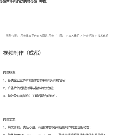
乐鱼体育平台官方网站-乐鱼（中国）
当前位置：
乐鱼体育平台官方网站-乐鱼（中国）
>
加入我们
>
社会招聘
>
技术体系
视频制作（成都）
岗位职责：
1、各类企业宣传片视频的剪辑和片头片尾包装；
2、广告片的后期剪辑与整体特效合成；
3、特效及动画制作并了解后期合成软件。
岗位要求：
1、热爱影视，责任心强，有强烈的兴趣和后期制作的主观能动性；