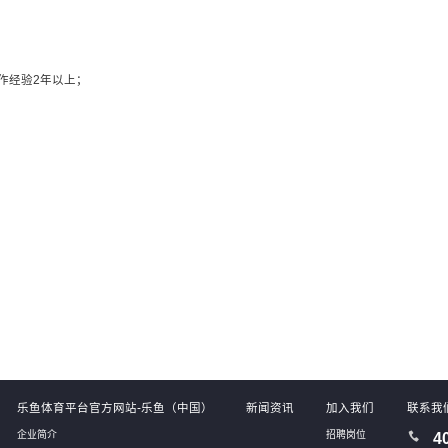
作经验2年以上；
乐鱼体育平台官方网站-乐鱼（中国）
新闻资讯
加入我们
联系我
企业简介
招聘岗位
4